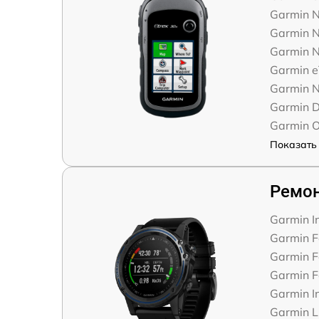
Garmin N
Garmin N
Garmin N
Garmin e
Garmin 
Garmin D
Garmin 
Показать 
Ремон
Garmin In
Garmin F
Garmin F
Garmin F
Garmin In
Garmin Li