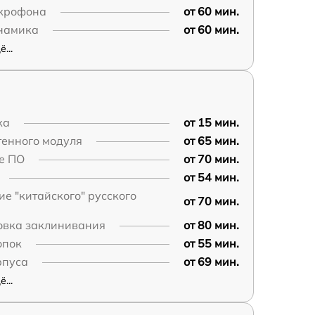
крофона
от 60 мин.
намика
от 60 мин.
...
ка
от 15 мин.
тенного модуля
от 65 мин.
е ПО
от 70 мин.
от 54 мин.
е "китайского" русского
от 70 мин.
овка заклинивания
от 80 мин.
опок
от 55 мин.
рпуса
от 69 мин.
...