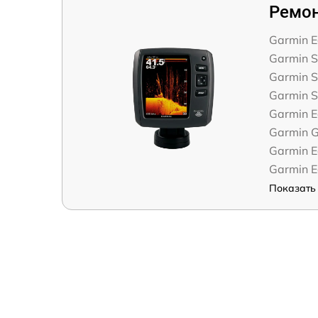
Ремон
Garmin 
Garmin St
Garmin St
Garmin S
Garmin 
Garmin 
Garmin 
Garmin 
Показать 