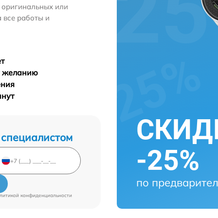
м оригинальных или
 все работы и
ет
у желанию
ения
инут
СКИДК
 специалистом
-25%
по предварител
литикой конфиденциальности