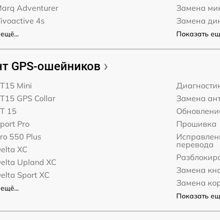
arq Adventurer
Замена ми
ivoactive 4s
Замена ди
ещё...
Показать ещё
т GPS-ошейников
T15 Mini
Диагности
T15 GPS Collar
Замена ан
T 15
Обновлени
port Pro
Прошивка
ro 550 Plus
Исправлени
перевода
elta XC
Разблокир
elta Upland XC
Замена кн
elta Sport XC
Замена ко
ещё...
Показать ещё