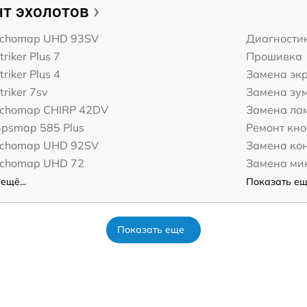
т эхолотов
Echomap UHD 93SV
Диагности
riker Plus 7
Прошивка
riker Plus 4
Замена эк
triker 7sv
Замена зу
Echomap CHIRP 42DV
Замена ла
Gpsmap 585 Plus
Ремонт кн
Echomap UHD 92SV
Замена ко
Echomap UHD 72
Замена ми
ещё...
Показать ещё
Показать еще