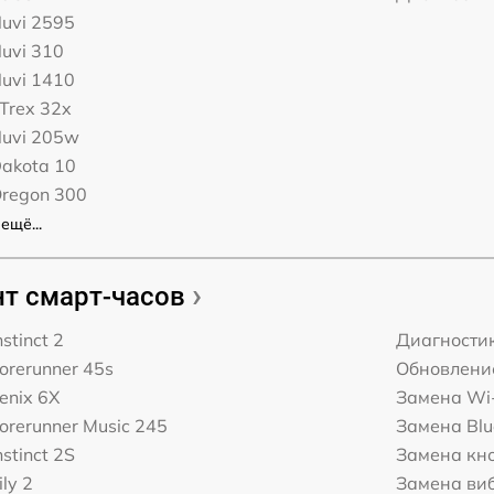
uvi 2595
uvi 310
uvi 1410
Trex 32x
Nuvi 205w
akota 10
Oregon 300
ещё...
т смарт-часов
stinct 2
Диагности
orerunner 45s
Обновлени
enix 6X
Замена Wi-
orerunner Music 245
Замена Blu
stinct 2S
Замена кн
ly 2
Замена ви