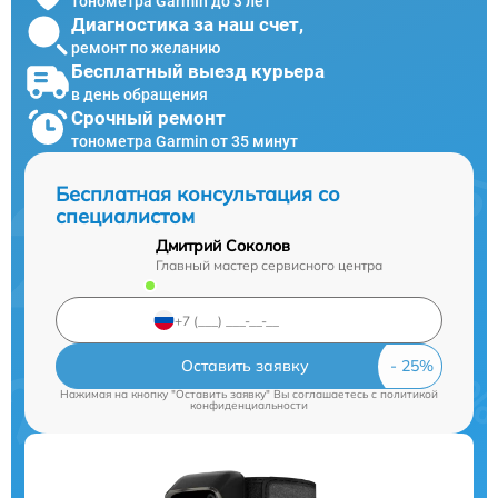
тонометра Garmin до 3 лет
Диагностика за наш счет,
ремонт по желанию
Бесплатный выезд курьера
в день обращения
Срочный ремонт
тонометра Garmin от 35 минут
Бесплатная консультация со
специалистом
Дмитрий Соколов
Главный мастер сервисного центра
Оставить заявку
Нажимая на кнопку "Оставить заявку" Вы соглашаетесь c
политикой
конфиденциальности