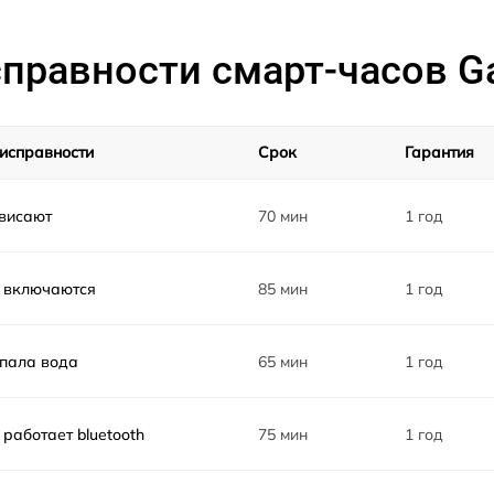
правности смарт-часов G
исправности
Срок
Гарантия
висают
70 мин
1 год
 включаются
85 мин
1 год
пала вода
65 мин
1 год
 работает bluetooth
75 мин
1 год