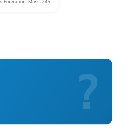
n Forerunner Music 245
?