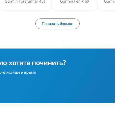
Garmin Forerunner 45s
Garmin Fenix 6X
Garmi
Показать больше
ую хотите починить?
в ближайшее время