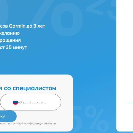
сов Garmin до 3 лет
 желанию
бращения
от 35 минут
я со специалистом
вку
есь c
политикой конфиденциальности