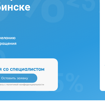
бинске
 желанию
бращения
я со специалистом
Оставить заявку
есь c
политикой конфиденциальности