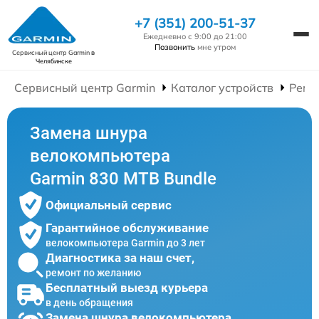
+7 (351) 200-51-37
Ежедневно с 9:00 до 21:00
Позвонить
мне утром
Сервисный центр Garmin
в
Челябинске
Сервисный центр Garmin
Каталог устройств
Ремо
Замена шнура
велокомпьютера
Garmin 830 MTB Bundle
Официальный сервис
Гарантийное обслуживание
велокомпьютера Garmin до 3 лет
Диагностика за наш счет,
ремонт по желанию
Бесплатный выезд курьера
в день обращения
Замена шнура велокомпьютера