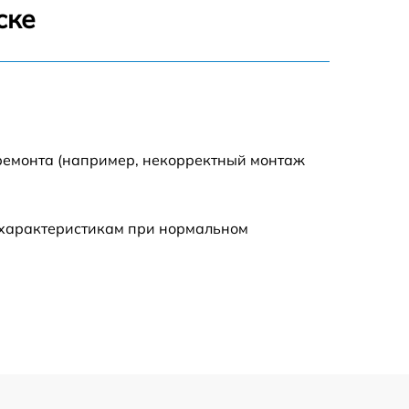
ске
500 р
600 р
600 р
 ремонта (например, некорректный монтаж
1600 р
 характеристикам при нормальном
600 р
500 р
500 р
600 р