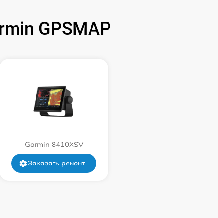
armin GPSMAP
2500 р
3000 р
2500 р
Garmin 8410XSV
Заказать ремонт