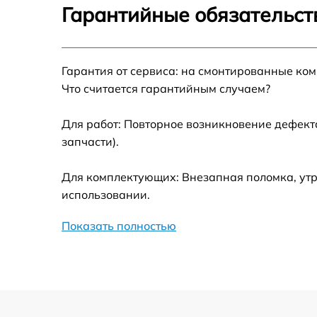
Гарантийные обязательст
Замена термотрубок
Гарантия от сервиса: на смонтированные ко
Замена станции airport
Что считается гарантийным случаем?
Замена подсветки матрицы
Для работ: Повторное возникновение дефект
запчасти).
Замена батареи
Для комплектующих: Внезапная поломка, утр
Замена аудио выхода
использовании.
Показать полностью
Замена VGA порта
Замена S-Video порта
Чистка от вирусов