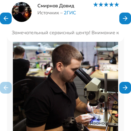
Наши мастера
Смирнов Давид
Источник –
2ГИС
Замечательный сервисный центр! Внимание к клиен
Константин Александрович Иванов