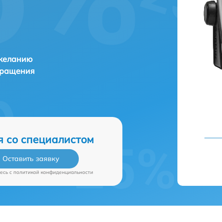
 желанию
бращения
я со специалистом
Оставить заявку
есь c
политикой конфиденциальности