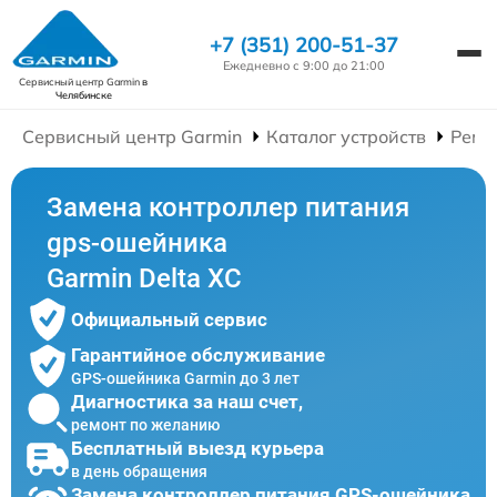
+7 (351) 200-51-37
Ежедневно с 9:00 до 21:00
Сервисный центр Garmin
в
Челябинске
Сервисный центр Garmin
Каталог устройств
Ремо
Замена контроллер питания
gps-ошейника
Garmin Delta XC
Официальный сервис
Гарантийное обслуживание
GPS-ошейника Garmin до 3 лет
Диагностика за наш счет,
ремонт по желанию
Бесплатный выезд курьера
в день обращения
Замена контроллер питания GPS-ошейника