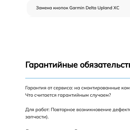
Замена кнопок Garmin Delta Upland XC
Замена корпуса Garmin Delta Upland XC
Замена аккумулятора Garmin Delta Upland
XC
Замена контроллер питания Garmin Delta
Upland XC
Гарантийные обязательст
Восстановление после попадания влаги
Garmin Delta Upland XC
Замена датчиков управления, высоты,
Гарантия от сервиса: на смонтированные ко
движения Garmin Delta Upland XC
Что считается гарантийным случаем?
Для работ: Повторное возникновение дефект
запчасти).