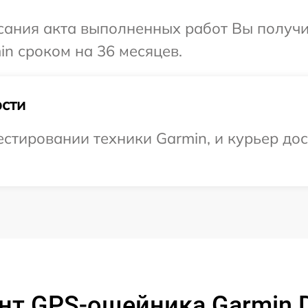
сания акта выполненных работ Вы получи
n сроком на 36 месяцев.
сти
тировании техники Garmin, и курьер дост
т GPS-ошейника Garmin D