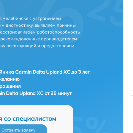
в Челябинске с устранением
м диагностику, выявляем причины
восстанавливаем работоспособность
и рекомендованные производителем
рку всех функций и предоставляем
ника Garmin Delta Upland XC до 3 лет
 желанию
бращения
n Delta Upland XC от 35 минут
я со специалистом
Оставить заявку