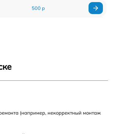
500 р
600 р
800 р
700 р
ске
750 р
600 р
 ремонта (например, некорректный монтаж