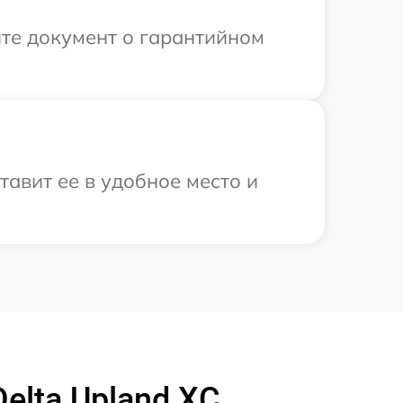
те документ о гарантийном
авит ее в удобное место и
elta Upland XC