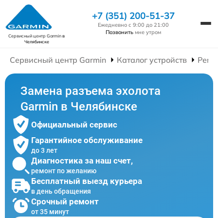
+7 (351) 200-51-37
Ежедневно с 9:00 до 21:00
Позвонить
мне утром
Сервисный центр Garmin
в
Челябинске
Сервисный центр Garmin
Каталог устройств
Ремо
Замена разъема эхолота
Garmin в Челябинске
Официальный сервис
Гарантийное обслуживание
до 3 лет
Диагностика за наш счет,
ремонт по желанию
Бесплатный выезд курьера
в день обращения
Срочный ремонт
от 35 минут