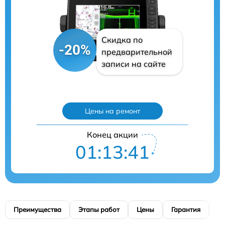
Скидка по
-20%
предварительной
записи на сайте
Цены на ремонт
Конец акции
01:13:41
Преимущества
Этапы работ
Цены
Гарантия
М